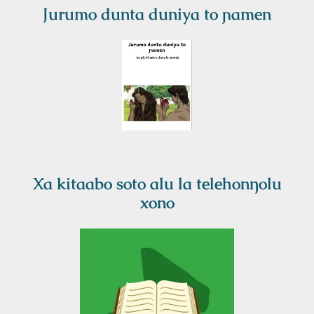
Jurumo dunta duniya to ɲamen
Xa kitaabo soto alu la telehonŋolu
xono