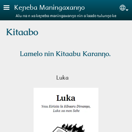
Aller au contenu principal
Keɲeba Maningaxanŋo
Se
Alu na n xa keɲeba maningaxanŋo nin a laado tulunŋo ke
Kitaabo
Lamelo nin Kitaabu Karanŋo.
Luka