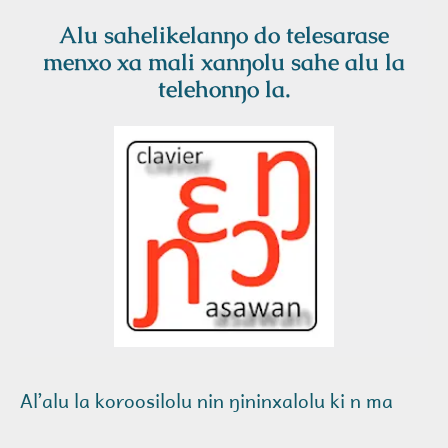
Alu sahelikelanŋo do telesarase
menxo xa mali xanŋolu sahe alu la
telehonŋo la.
Alʼalu la koroosilolu nin ŋininxalolu ki n ma