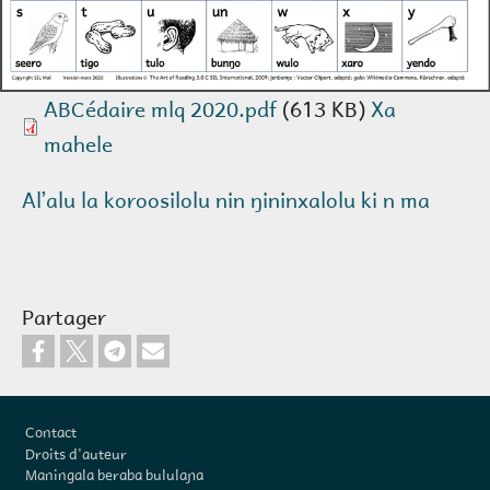
ABCédaire mlq 2020.pdf
(613 KB)
Xa
mahele
Alʼalu la koroosilolu nin ŋininxalolu ki n ma
Partager
Pied de page
Contact
Droits d'auteur
Maningala beraba bululaɲa