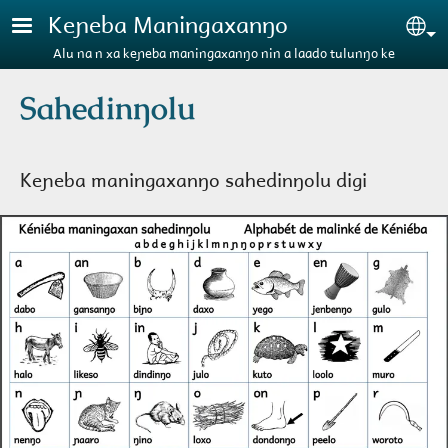
Aller au contenu principal
Keɲeba Maningaxanŋo
Se
Alu na n xa keɲeba maningaxanŋo nin a laado tulunŋo ke
Sahedinŋolu
Keɲeba maningaxanŋo sahedinŋolu digi