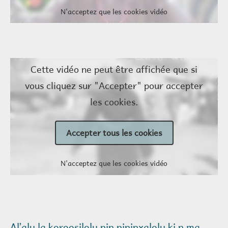
N'acceptez que les cookies vidéo
Cette vidéo ne peut être affichée que si
vous cliquez sur "Accepter" pour accepter
les cookies.
Accepter tous les cookies
N'acceptez que les cookies vidéo
Alʼalu la koroosilolu nin ŋininxalolu ki n ma