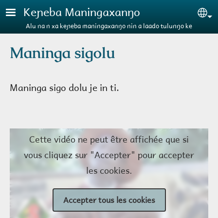
Aller au contenu principal
Keɲeba Maningaxanŋo
Se
Alu na n xa keɲeba maningaxanŋo nin a laado tulunŋo ke
Maninga sigolu
Maninga sigo dolu je in ti.
Cette vidéo ne peut être affichée que si
vous cliquez sur "Accepter" pour accepter
les cookies.
Accepter tous les cookies