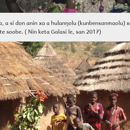
ka, a si don anin xa a hulanŋolu (kunbensanmaolu) 
te soobe. ( Nin keta Galasi le, san 2017)