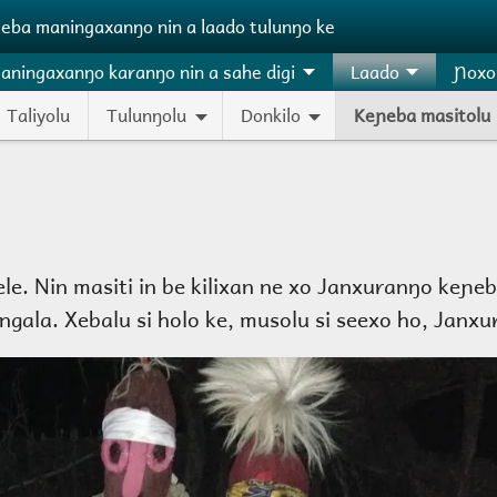
ɲeba maningaxanŋo nin a laado tulunŋo ke
aningaxanŋo karanŋo nin a sahe digi
Laado
Ɲoxo
Taliyolu
Tulunŋolu
Donkilo
Keɲeba masitolu
e. Nin masiti in be kilixan ne xo Janxuranŋo keɲeb
ala. Xebalu si holo ke, musolu si seexo ho, Janxu