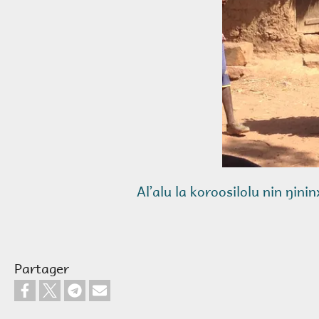
Alʼalu la koroosilolu nin ŋini
Partager