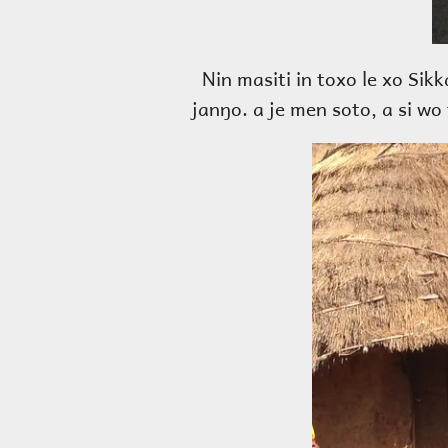
Nin masiti in toxo le xo Sik
janŋo. a je men soto, a si wo 