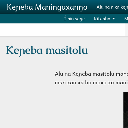
Aller au contenu principal
Keɲeba Maningaxanŋo
Alu na n xa ke
Í nin sege
Kitaabo
M
Keɲeba masitolu
Alu na Keɲeba masitolu mahel
man xan xa ho moxo xo maning