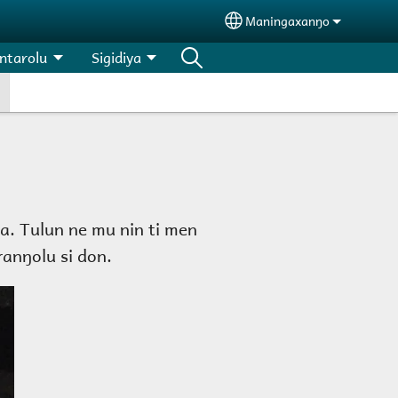
Maningaxanŋo
Select your language
ntarolu
Sigidiya
a. Tulun ne mu nin ti men
ranŋolu si don.