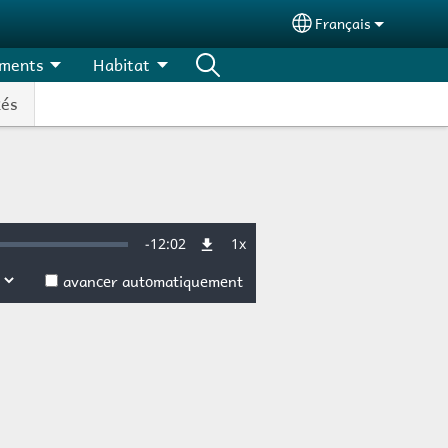
Français
Select your langu
ments
Habitat
kés
Remaining
-
12:02
1x
Vitesse
de
lecture
avancer automatiquement
Time