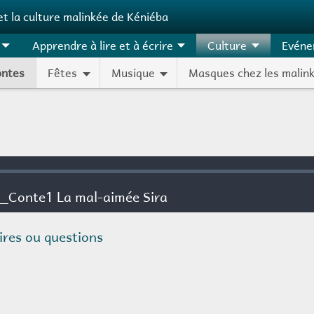
et la culture malinkée de Kéniéba
Apprendre à lire et à écrire
Culture
Evéne
ontes
Fêtes
Musique
Masques chez les malin
res ou questions