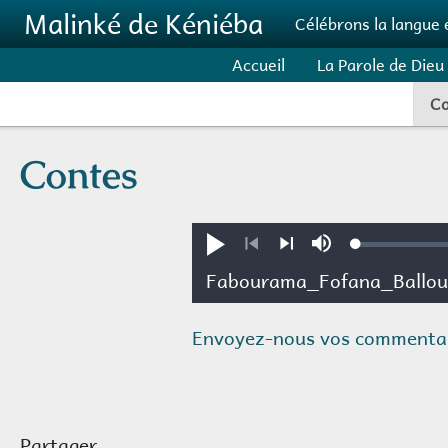
Aller au contenu principal
Malinké de Kéniéba
Célébrons la langue 
Accueil
La Parole de Dieu
C
Contes
Loaded
:
Jouer
Sourdine
0.14%
Précédent
Suivant
Envoyez-nous vos commentai
Partager