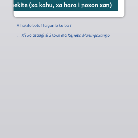
A hakilo bota í la gunlo ku ba ?
← Xʼi xolasaagi siti toxo ma
Keɲeba Maningaxanŋo